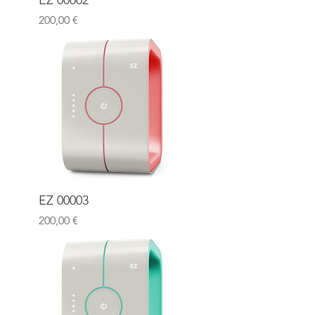
EZ 00002
Prix
200,00 €
EZ 00003
Prix
200,00 €