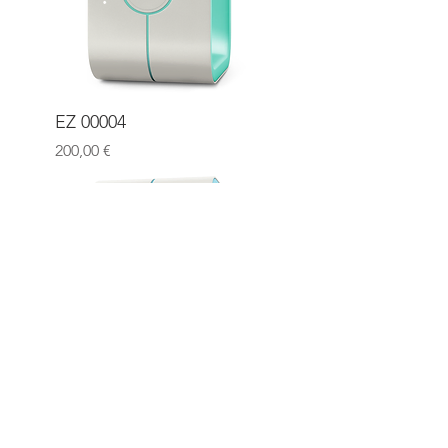
EZ 00004
Prix
200,00 €
EZ 0005
Prix
200,00 €