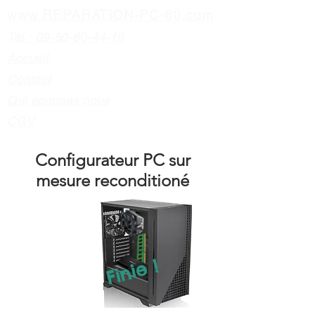
www.REPARATION-PC-60.com
Tél : 09-50-80-44-15
Accueil
Contact
Qui sommes nous
CGV
Configurateur PC sur
mesure reconditioné
Finie !