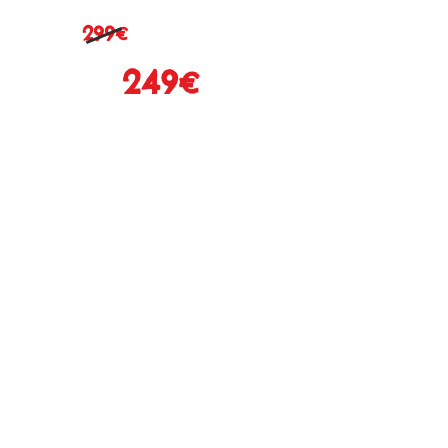
299€
249€
Garantie 6 mois
* Boitier tuning neuf à partir de
79€
* Carte Wifi vitesse 150 ou 300
= + 29€
* Antivirus neuf 1 an = +39€
* Transfert des données de
l'ancien PC = +60€
Où trouver ce type
d'ordinateur en stock ?