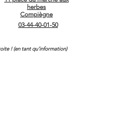
herbes
Compiègne
03-44-40-01-50
ite ! (en tant qu'information)