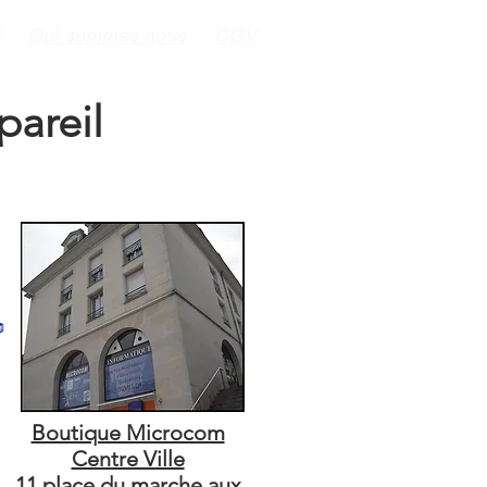
t
Qui sommes nous
CGV
pareil
Boutique Microcom
Centre Ville
11 place du marche aux