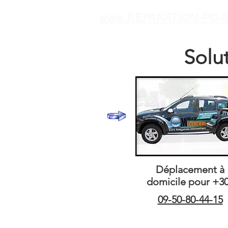
www.REPARATION-PC-6
Solu
Déplacement à
domicile
pour +3
09-50-80-44-15